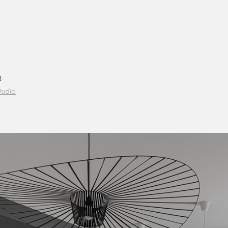
.
tudio