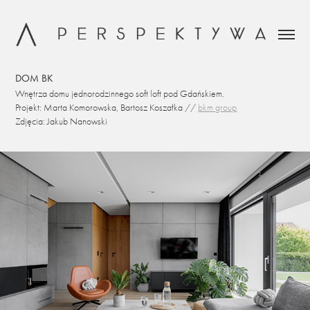
DOM BK
Wnętrza domu jednorodzinnego soft loft pod Gdańskiem.
Projekt: Marta Komorowska, Bartosz Koszałka //
bkm group
Zdjęcia: Jakub Nanowski