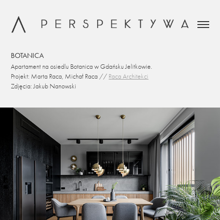
BOTANICA
Apartament na osiedlu Botanica w Gdańsku Jelitkowie.
Projekt: Marta Raca, Michał Raca //
R
aca Architekci
Zdjęcia: Jakub Nanowski