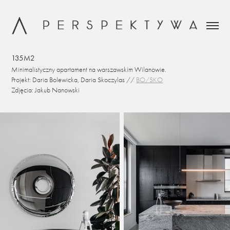
135M2
Minimalistyczny apartament na warszawskim Wilanowie.
Projekt: Daria Bolewicka, Daria Skoczylas //
BO/SKO
Zdjęcia: Jakub Nanowski